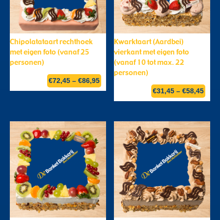
Chipolatataart rechthoek
Kwarktaart (Aardbei)
met eigen foto (vanaf 25
vierkant met eigen foto
personen)
(vanaf 10 tot max. 22
personen)
€
72,45
–
€
86,95
€
31,45
–
€
58,45