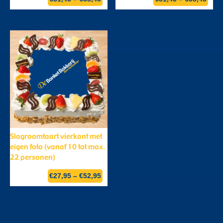
Slagroomtaart vierkant met
eigen foto (vanaf 10 tot max.
22 personen)
€
27,95
–
€
52,95