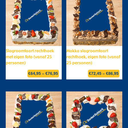
Slagroomtaart rechthoek
Mokka slagroomtaart
met eigen foto (vanaf 25
rechthoek, eigen foto (vanaf
personen)
25 personen)
€
64,95
–
€
76,95
€
72,45
–
€
86,95