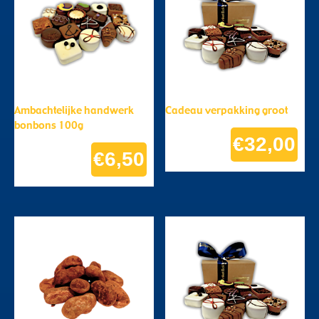
Ambachtelijke handwerk
Cadeau verpakking groot
bonbons 100g
€
32,00
€
6,50