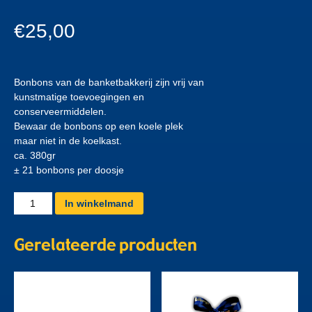
€
25,00
Bonbons van de banketbakkerij zijn vrij van
kunstmatige toevoegingen en
conserveermiddelen.
Bewaar de bonbons op een koele plek
maar niet in de koelkast.
ca. 380gr
± 21 bonbons per doosje
Cadeau
In winkelmand
verpakking
midden
Gerelateerde producten
aantal