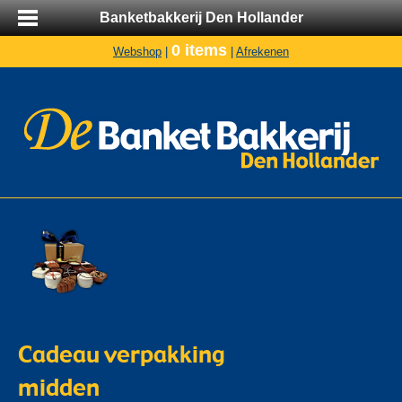
Banketbakkerij Den Hollander
0 items
Webshop
|
|
Afrekenen
Cadeau verpakking
midden