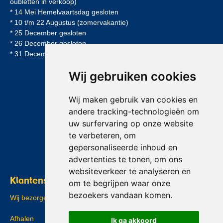
oubletten in verkoop)
* 14 Mei Hemelvaartsdag gesloten
* 10 t/m 22 Augustus (zomervakantie)
* 25 December gesloten
* 26 December gesloten
* 31 December geopend tot 12:00uur
Wij gebruiken cookies
Wij maken gebruik van cookies en
andere tracking-technologieën om
uw surfervaring op onze website
te verbeteren, om
gepersonaliseerde inhoud en
advertenties te tonen, om ons
websiteverkeer te analyseren en
Klantenservice
om te begrijpen waar onze
bezoekers vandaan komen.
Wij bezorgen NIET meer
Afhalen
Ik ga akkoord