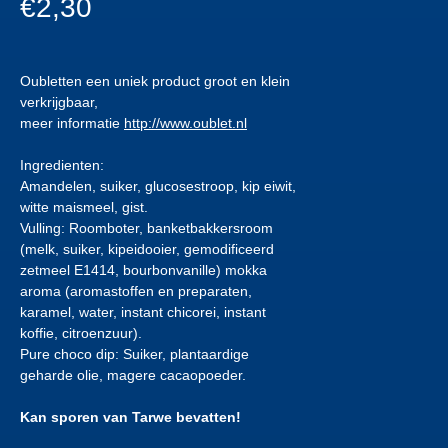
€
2,30
Oubletten een uniek product groot en klein
verkrijgbaar,
meer informatie
http://www.oublet.nl
Ingredienten:
Amandelen, suiker, glucosestroop, kip eiwit,
witte maismeel, gist.
Vulling: Roomboter, banketbakkersroom
(melk, suiker, kipeidooier, gemodificeerd
zetmeel E1414, bourbonvanille) mokka
aroma (aromastoffen en preparaten,
karamel, water, instant chicorei, instant
koffie, citroenzuur).
Pure choco dip: Suiker, plantaardige
geharde olie, magere cacaopoeder.
Kan sporen van Tarwe bevatten!