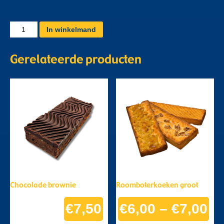
Oublet
In winkelmand
aantal
Gerelateerde producten
Chocolade brownie
Roomboterkoeken groot
€
7,50
€
6,00
–
€
7,00