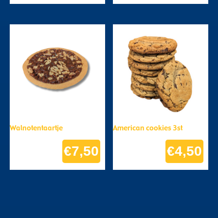
Walnotentaartje
American cookies 3st
€
7,50
€
4,50