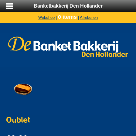
Banketbakkerij Den Hollander
0 items
Webshop
|
|
Afrekenen
Oublet